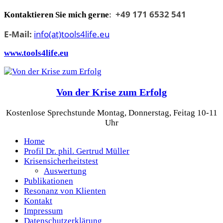
Skip
+49 171 6532 541
Kontaktieren Sie mich gerne
:
to
content
E-Mail:
info(at)tools4life.eu
www.tools4life.eu
Von der Krise zum Erfolg
Kostenlose Sprechstunde Montag, Donnerstag, Feitag 10-11
Uhr
Home
Profil Dr. phil. Gertrud Müller
Krisensicherheitstest
Auswertung
Publikationen
Resonanz von Klienten
Kontakt
Impressum
Datenschutzerklärung