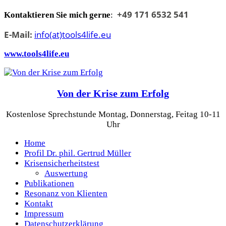
Skip
+49 171 6532 541
Kontaktieren Sie mich gerne
:
to
content
E-Mail:
info(at)tools4life.eu
www.tools4life.eu
Von der Krise zum Erfolg
Kostenlose Sprechstunde Montag, Donnerstag, Feitag 10-11
Uhr
Home
Profil Dr. phil. Gertrud Müller
Krisensicherheitstest
Auswertung
Publikationen
Resonanz von Klienten
Kontakt
Impressum
Datenschutzerklärung