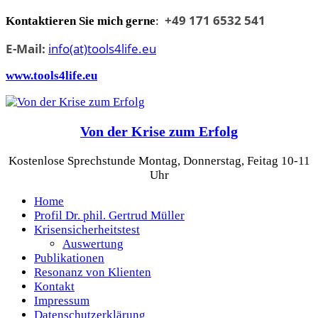
Skip
+49 171 6532 541
Kontaktieren Sie mich gerne
:
to
content
E-Mail:
info(at)tools4life.eu
www.tools4life.eu
Von der Krise zum Erfolg
Kostenlose Sprechstunde Montag, Donnerstag, Feitag 10-11
Uhr
Home
Profil Dr. phil. Gertrud Müller
Krisensicherheitstest
Auswertung
Publikationen
Resonanz von Klienten
Kontakt
Impressum
Datenschutzerklärung