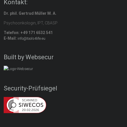
Kontakt:
Dr. phil. Gertrud Müller M. A.
Psychoonkologin, IPT, CBASP
Telefon: +49 171 6532 541
E-Mail:
info@tools4life.eu
Built by Websecur
Security-Prüfsiegel