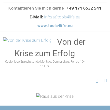
Skip
+49 171 6532 541
Kontaktieren Sie mich gerne
:
to
content
E-Mail:
info(at)tools4life.eu
www.tools4life.eu
Von der
Krise zum Erfolg
Kostenlose Sprechstunde Montag, Donnerstag, Feitag 10-
11 Uhr